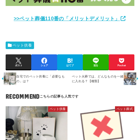
>>ペット葬儀110番の「メリットデメリット」
ペット供養
ポスト
シェア
はてブ
送る
Pocket
自宅でのペット供養に「必要なも
ペット火葬では、どんなものを一緒
の」は？
に入れる？【種類】
RECOMMEND
ペット供養
ペット葬式